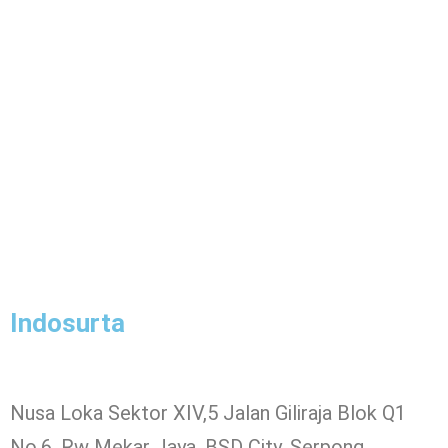
Indosurta
Nusa Loka Sektor XIV,5 Jalan Giliraja Blok Q1
No.6, Rw Mekar Jaya, BSD City, Serpong,