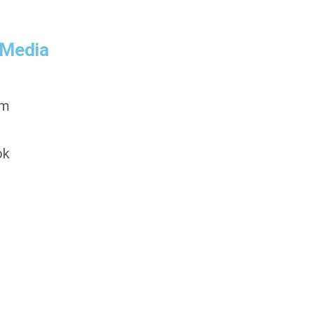
 Media
am
ok
0853-1204-2324