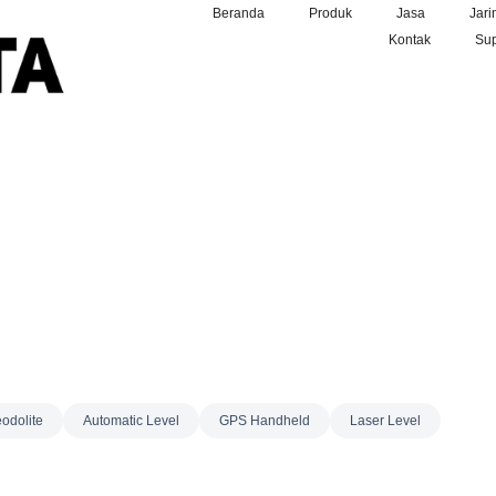
Beranda
Produk
Jasa
Jari
Kontak
Sup
odolite
Automatic Level
GPS Handheld
Laser Level