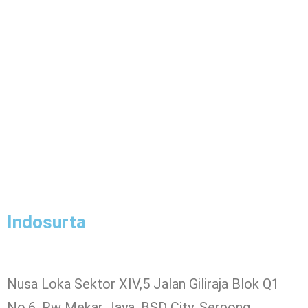
Indosurta
Nusa Loka Sektor XIV,5 Jalan Giliraja Blok Q1
No.6, Rw Mekar Jaya, BSD City, Serpong,