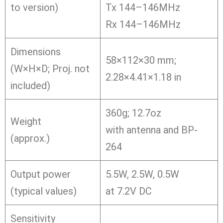
to version)
Tx 144–146MHz
Rx 144–146MHz
Dimensions
58×112×30 mm;
(W×H×D; Proj. not
2.28×4.41×1.18 in
included)
360g; 12.7oz
Weight
with antenna and BP-
(approx.)
264
Output power
5.5W, 2.5W, 0.5W
(typical values)
at 7.2V DC
Sensitivity