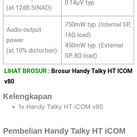
0.14μV typ.
(at 12dB SINAD)
750mW typ. (Internal SP,
Audio output
16Ω load)
power
450mW typ. (External
(at 10% distortion)
SP. 8Ω load)
LIHAT BROSUR :
Brosur Handy Talky HT ICOM
v80
Kelengkapan
1x Handy Talky HT iCOM v80
Pembelian Handy Talky HT iCOM