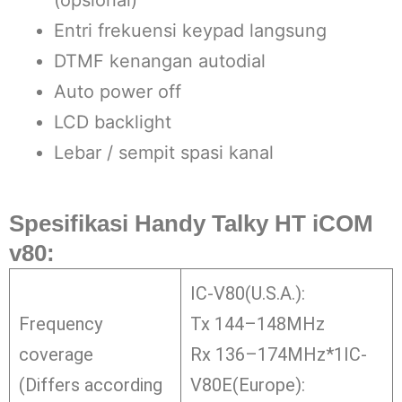
(opsional)
Entri frekuensi keypad langsung
DTMF kenangan autodial
Auto power off
LCD backlight
Lebar / sempit spasi kanal
Spesifikasi
Handy Talky HT iCOM
v80:
IC-V80(U.S.A.):
Frequency
Tx 144–148MHz
coverage
Rx 136–174MHz*1IC-
(Differs according
V80E(Europe):