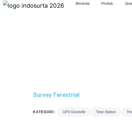
Beranda
Produk
Jas
Survey Terestrial
KATEGORI:
GPS Geodetik
Total Station
The