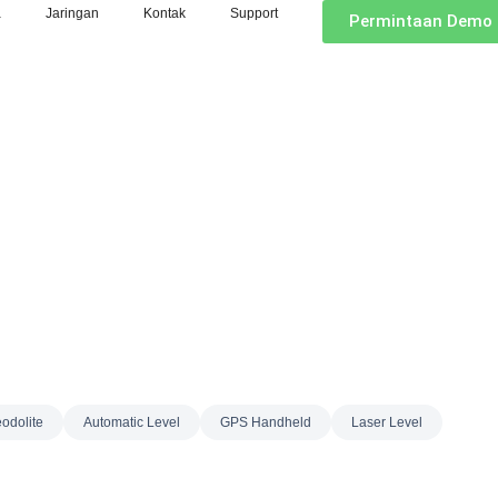
a
Jaringan
Kontak
Support
Permintaan Demo 
odolite
Automatic Level
GPS Handheld
Laser Level