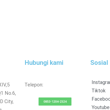
Hubungi kami
Sosial
Instagr
XIV,5
Telepon:
Tiktok
Q1 No.6,
Facebo
 City,
0853-1204-2324
Youtube
g