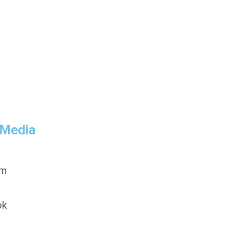
 Media
am
ok