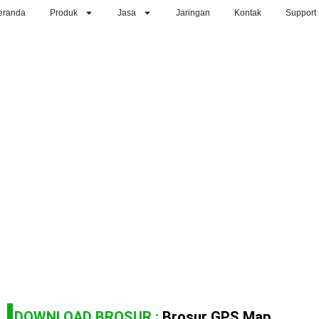
eranda
Produk
Jasa
Jaringan
Kontak
Support
DOWNLOAD BROSUR :
Brosur GPS Map