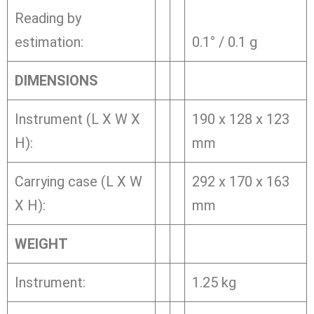
Reading by
estimation:
0.1° / 0.1 g
DIMENSIONS
Instrument (L X W X
190 x 128 x 123
H):
mm
Carrying case (L X W
292 x 170 x 163
X H):
mm
WEIGHT
Instrument:
1.25 kg