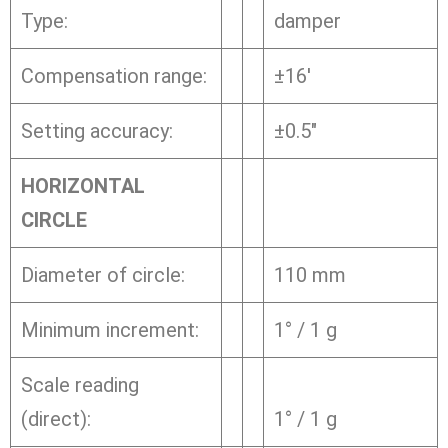
Type:
damper
Compensation range:
±16′
Setting accuracy:
±0.5″
HORIZONTAL
CIRCLE
Diameter of circle:
110 mm
Minimum increment:
1° / 1 g
Scale reading
(direct):
1° / 1 g