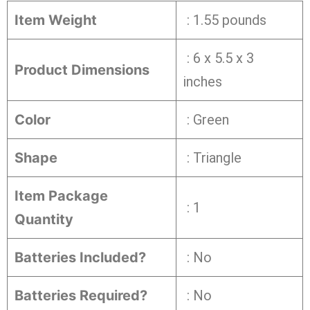
Item Weight
: ‎1.55 pounds
‎ : 6 x 5.5 x 3
Product Dimensions
inches
Color
‎ : Green
Shape
‎ : Triangle
Item Package
‎ : 1
Quantity
Batteries Included?
‎ : No
Batteries Required?
‎ : No