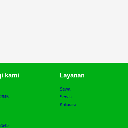
i kami
Layanan
Sewa
2645
Servis
Kalibrasi
2645