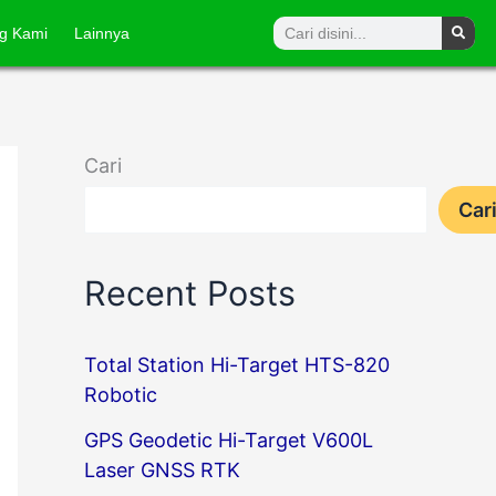
Search
g Kami
Lainnya
Cari
Car
Recent Posts
Total Station Hi-Target HTS-820
Robotic
GPS Geodetic Hi-Target V600L
Laser GNSS RTK