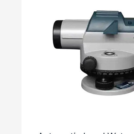
Bosch
GOL
32D